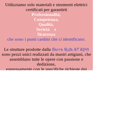
Utilizziamo solo materiali e strumenti elettrici
certificati per garantirti
Professionalità,
Competenza,
Qualità,
Serietà e
Sicurezza
che sono i punti cardini che ci identificano.
Garra Rufa ST SPA
Le strutture prodotte dalla
sono pezzi unici realizzati da mastri artigiani, che
assemblano tutte le opere con passione e
dedizione,
espressamente con le specifiche richieste dai
nostri clienti: dimensione, colore e particolari
personalizzabili.
Per qualsiasi curiosità, informazione o chiarimenti
sul mondo dei Garra Rufa
e sul loro utilizzo nel campo del Benessere,
NON ESITATE A CONTATTARCI
VI ASPETTIAMO !